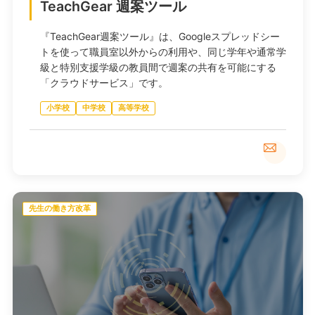
TeachGear 週案ツール
『TeachGear週案ツール』は、Googleスプレッドシー
トを使って職員室以外からの利用や、同じ学年や通常学
級と特別支援学級の教員間で週案の共有を可能にする
「クラウドサービス」です。
小学校
中学校
高等学校
先生の働き方改革