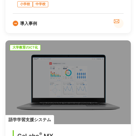
小学校
中学校
導入事例
大学教育のICT化
語学学習支援システム
®
CaLabo
MX