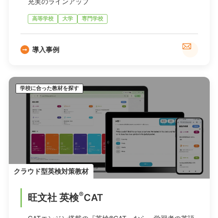
充実のラインアップ
高等学校
大学
専門学校
導入事例
学校に合った教材を探す
クラウド型英検対策教材
®
旺文社 英検
CAT