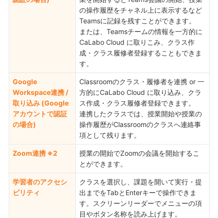
の操作履歴をチャネル上に表示するなど
Teamsに記録を残すことができます。
または、Teamsチームの情報を一方的に
CaLabo Cloud に取りこみ、クラス作
成・クラス履修者登録することもできま
す。
Google
Classroomのクラス・履修者を連携 or 一
Workspace連携 /
方的にCaLabo Cloud に取り込み、クラ
取り込み (Google
ス作成・クラス履修者登録できます。
アカウントで認証
連携したクラスでは、授業開始や授業の
の場合)
操作履歴がClassroomのクラスへ連絡事
項として残ります。
Zoom連携 ※2
授業の開始でZoomの会議を開始するこ
とができます。
学習者のアクセシ
クラスを選択し、課題を開いて実行・提
ビリティ
出までをTabとEnterキーで操作できま
す。スクリーンリーダーでメニューの項
目やボタン名称を読み上げます。