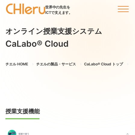
世界中の先生を
ICTで支えます。
オンライン授業支援システム
CaLabo®︎ Cloud
チエル HOME
チエルの製品・サービス
CaLabo®︎ Cloud トップ
機
授業支援機能