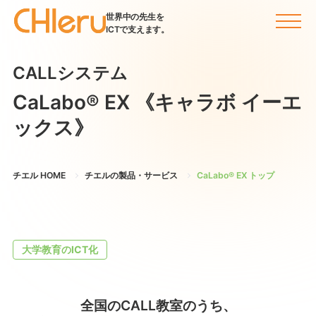
世界中の先生を
ICTで支えます。
CALLシステム
CaLabo® EX
《キャラボ イーエ
ックス》
チエル HOME
チエルの製品・サービス
CaLabo® EX トップ
大学教育のICT化
全国のCALL教室のうち、